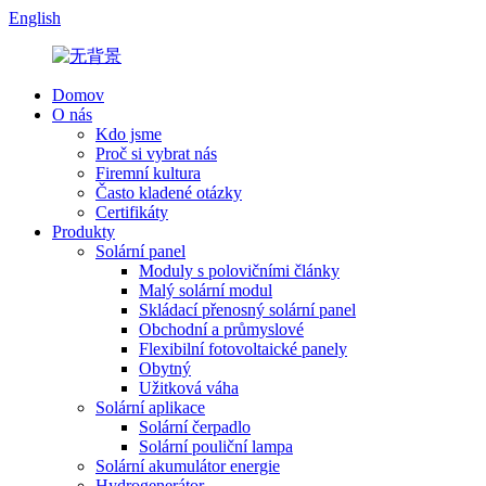
English
Domov
O nás
Kdo jsme
Proč si vybrat nás
Firemní kultura
Často kladené otázky
Certifikáty
Produkty
Solární panel
Moduly s polovičními články
Malý solární modul
Skládací přenosný solární panel
Obchodní a průmyslové
Flexibilní fotovoltaické panely
Obytný
Užitková váha
Solární aplikace
Solární čerpadlo
Solární pouliční lampa
Solární akumulátor energie
Hydrogenerátor