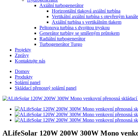
Axiální turbogenerátor
Horizontální tlaková axiální turbína
Vertikální axiální turbína s otevřeným kaná
Axiální turbína s vertikálním tlakem
Peltonova turbína s dvojitou tryskou
Generátor turbíny se smíšeným průtokem
Radiální turbogenerátor
Turbogenerátor Turgo
Projekty
Zprávy
Kontaktujte nás
Domov
Produkty
Solární panel
Skládací přenosný solární panel
ALifeSolar 120W 200W 300W Mono venkovn