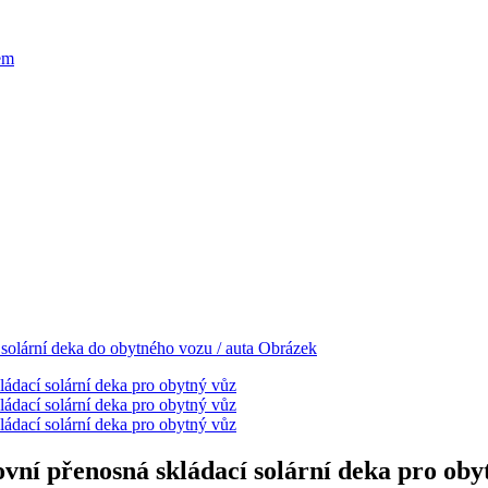
lem
í přenosná skládací solární deka pro oby