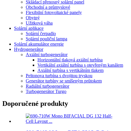
Skládací přenosný solární panel
Obchodní a průmyslové
Flexibilní fotovoltaické panely
Obytný
Užitková váha
Solární aplikace
Solární čerpadlo
Solární pouliční lampa
Solární akumulátor energie
Hydrogenerátor
Axiální turbogenerátor
Horizontální tlaková axiální turbína
Vertikální axiální turbína s otevřeným kanálem
Axiální turbína s vertikálním tlakem
Peltonova turbína s dvojitou tryskou
Generátor turbíny se smíšeným průtokem
Radiální turbogenerátor
Turbogenerátor Turgo
Doporučené produkty