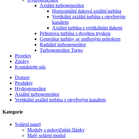
Axiální turbogenerátor
Horizontální tlaková axiální turbína
Vertikální axiální turbína s otevřeným
kanálem
Axiální turbína s vertikálním tlakem
Peltonova turbína s dvojitou tryskou
Generátor turbíny se smíšeným průtokem
Radiální turbogenerátor
Turbogenerátor Turgo
Projekty
Zprávy
Kontaktujte nás
Domov
Produkty
Hydrogenerátor
Axiální turbogenerátor
Vertikální axiální turbína s otevřeným kanálem
Kategorie
Solární panel
Moduly s polovičními články
Malý solární modul