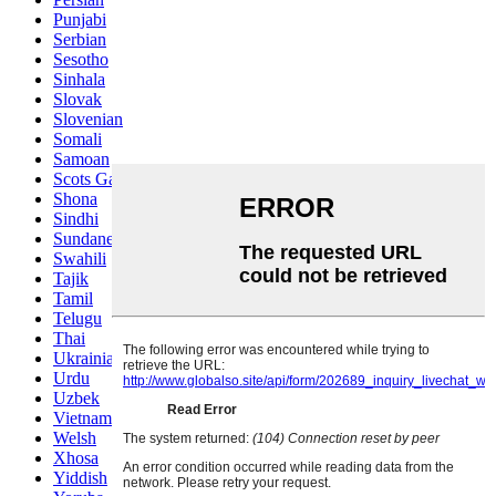
Punjabi
Serbian
Sesotho
Sinhala
Slovak
Slovenian
Somali
Samoan
Scots Gaelic
Shona
Sindhi
Sundanese
Swahili
Tajik
Tamil
Telugu
Thai
Ukrainian
Urdu
Uzbek
Vietnamese
Welsh
Xhosa
Yiddish