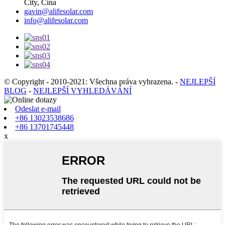
City, Čína
gavin@alifesolar.com
info@alifesolar.com
© Copyright - 2010-2021: Všechna práva vyhrazena.
-
NEJLEPŠÍ
BLOG
-
NEJLEPŠÍ VYHLEDÁVÁNÍ
Odeslat e-mail
+86 13023538686
+86 13701745448
x