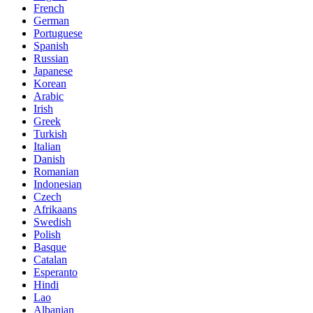
French
German
Portuguese
Spanish
Russian
Japanese
Korean
Arabic
Irish
Greek
Turkish
Italian
Danish
Romanian
Indonesian
Czech
Afrikaans
Swedish
Polish
Basque
Catalan
Esperanto
Hindi
Lao
Albanian