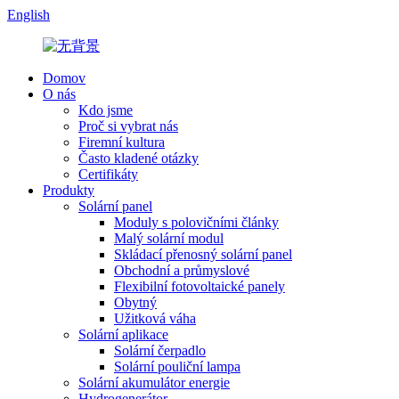
English
Domov
O nás
Kdo jsme
Proč si vybrat nás
Firemní kultura
Často kladené otázky
Certifikáty
Produkty
Solární panel
Moduly s polovičními články
Malý solární modul
Skládací přenosný solární panel
Obchodní a průmyslové
Flexibilní fotovoltaické panely
Obytný
Užitková váha
Solární aplikace
Solární čerpadlo
Solární pouliční lampa
Solární akumulátor energie
Hydrogenerátor