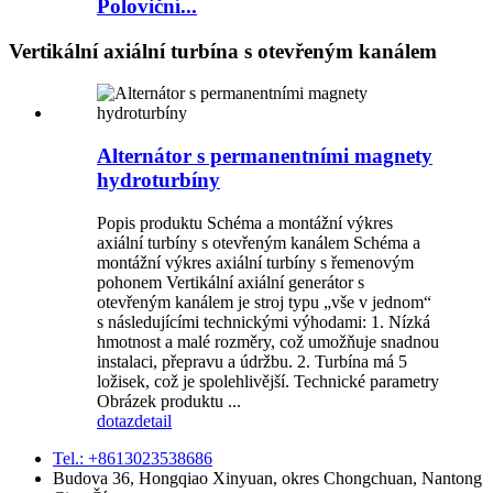
Poloviční...
Vertikální axiální turbína s otevřeným kanálem
Alternátor s permanentními magnety
hydroturbíny
Popis produktu Schéma a montážní výkres
axiální turbíny s otevřeným kanálem Schéma a
montážní výkres axiální turbíny s řemenovým
pohonem Vertikální axiální generátor s
otevřeným kanálem je stroj typu „vše v jednom“
s následujícími technickými výhodami: 1. Nízká
hmotnost a malé rozměry, což umožňuje snadnou
instalaci, přepravu a údržbu. 2. Turbína má 5
ložisek, což je spolehlivější. Technické parametry
Obrázek produktu ...
dotaz
detail
Tel.: +8613023538686
Budova 36, ​​Hongqiao Xinyuan, okres Chongchuan, Nantong