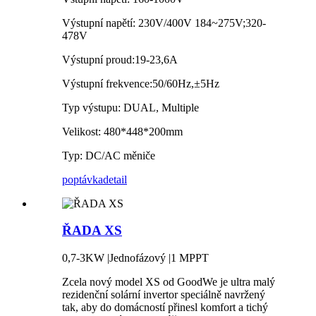
Výstupní napětí: 230V/400V 184~275V;320-
478V
Výstupní proud:19-23,6A
Výstupní frekvence:50/60Hz,±5Hz
Typ výstupu: DUAL, Multiple
Velikost: 480*448*200mm
Typ: DC/AC měniče
poptávka
detail
ŘADA XS
0,7-3KW |Jednofázový |1 MPPT
Zcela nový model XS od GoodWe je ultra malý
rezidenční solární invertor speciálně navržený
tak, aby do domácností přinesl komfort a tichý