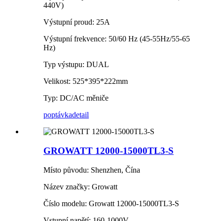
440V)
Výstupní proud: 25A
Výstupní frekvence: 50/60 Hz (45-55Hz/55-65
Hz)
Typ výstupu: DUAL
Velikost: 525*395*222mm
Typ: DC/AC měniče
poptávka
detail
GROWATT 12000-15000TL3-S
Místo původu: Shenzhen, Čína
Název značky: Growatt
Číslo modelu: Growatt 12000-15000TL3-S
Vstupní napětí: 160-1000V