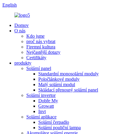
English
Domov
O nás
Kdo jsme
proč nás vybrat
Firemní kultura
Nejčastější dotazy
Certifikáty
produkty
Solární panel
Standardní monosolární moduly
Poločlánkové moduly
Malý solární modul
Skládací přenosný solární panel
Solární invertor
Dobře My
Growatt
Invt
Solární aplikace
Solární čerpadlo
Solární pouliční lampa
Akumulátor solární energie