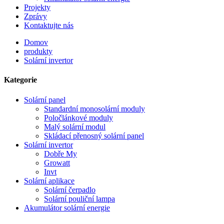
Projekty
Zprávy
Kontaktujte nás
Domov
produkty
Solární invertor
Kategorie
Solární panel
Standardní monosolární moduly
Poločlánkové moduly
Malý solární modul
Skládací přenosný solární panel
Solární invertor
Dobře My
Growatt
Invt
Solární aplikace
Solární čerpadlo
Solární pouliční lampa
Akumulátor solární energie