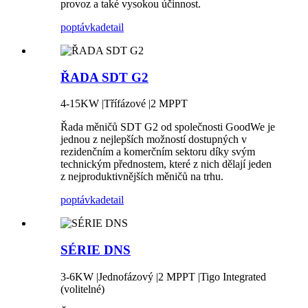
provoz a také vysokou účinnost.
poptávka
detail
ŘADA SDT G2
4-15KW |Třífázové |2 MPPT
Řada měničů SDT G2 od společnosti GoodWe je
jednou z nejlepších možností dostupných v
rezidenčním a komerčním sektoru díky svým
technickým přednostem, které z nich dělají jeden
z nejproduktivnějších měničů na trhu.
poptávka
detail
SÉRIE DNS
3-6KW |Jednofázový |2 MPPT |Tigo Integrated
(volitelné)