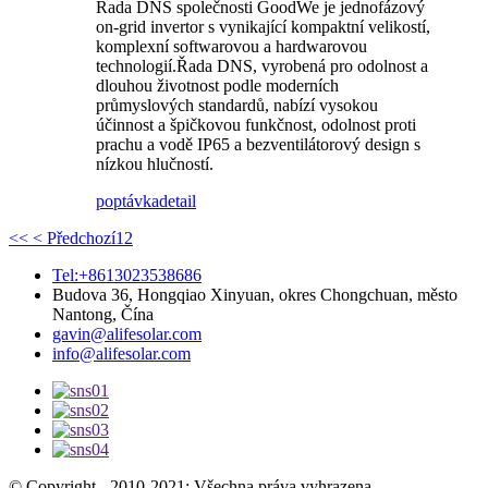
Řada DNS společnosti GoodWe je jednofázový
on-grid invertor s vynikající kompaktní velikostí,
komplexní softwarovou a hardwarovou
technologií.Řada DNS, vyrobená pro odolnost a
dlouhou životnost podle moderních
průmyslových standardů, nabízí vysokou
účinnost a špičkovou funkčnost, odolnost proti
prachu a vodě IP65 a bezventilátorový design s
nízkou hlučností.
poptávka
detail
<<
< Předchozí
1
2
Tel:+8613023538686
Budova 36, ​​Hongqiao Xinyuan, okres Chongchuan, město
Nantong, Čína
gavin@alifesolar.com
info@alifesolar.com
© Copyright - 2010-2021: Všechna práva vyhrazena.